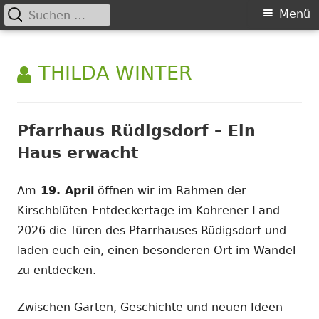
Suchen
Primäres
Menü
nach:
Menü
Springe
GRÜNE LIGA Kohrener Land
zum
AUTOR:
THILDA WINTER
e.V.
Inhalt
Pfarrhaus Rüdigsdorf – Ein
Haus erwacht
Am
19. April
öffnen wir im Rahmen der
Kirschblüten-Entdeckertage im Kohrener Land
2026 die Türen des Pfarrhauses Rüdigsdorf und
laden euch ein, einen besonderen Ort im Wandel
zu entdecken.
Zwischen Garten, Geschichte und neuen Ideen