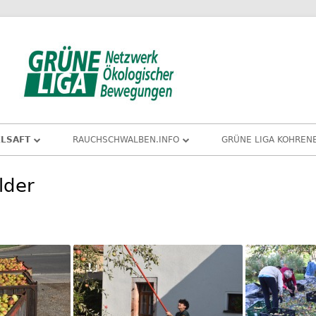
GRÜNE LIGA 
ELSAFT
RAUCHSCHWALBEN.INFO
GRÜNE LIGA KOHRENE
ELSAFT: VERTRIEB UND PREISE
RAUCHSCHWALBE BEFLÜGELT
lder
LOKALE WIRTSCHAFTSKREISLÄUFE
ORT
FELERNTE
APFELERNTE 2025
A
EUOBSTWIESENPFLEGE
APFELERNTE 2023
APFELERNTE 2022
APFELERNTE 2021