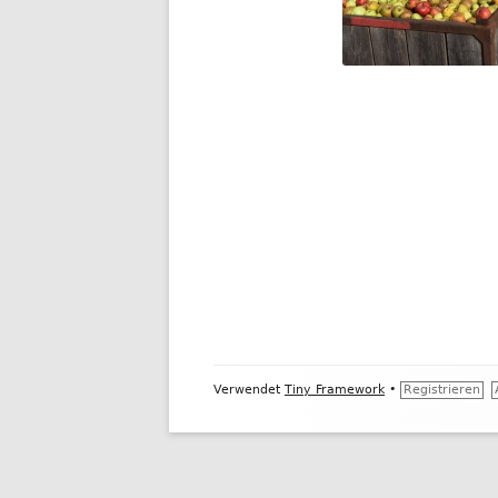
INFORMATIONEN FÜ
Footer
Verwendet
Tiny Framework
•
Registrieren
Inhalt