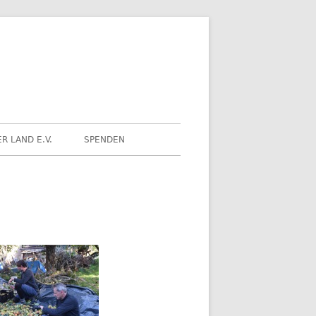
Kohrener Land e.V.
R LAND E.V.
SPENDEN
PFELERNTE 2025: BILDER