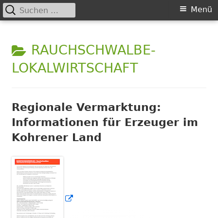
Suchen
Primäres
Menü
nach:
Menü
Springe
GRÜNE LIGA Kohrener Land
zum
KATEGORIE:
RAUCHSCHWALBE-
e.V.
Inhalt
LOKALWIRTSCHAFT
Regionale Vermarktung:
Informationen für Erzeuger im
Kohrener Land
In
neuem
Fenster
öffnen