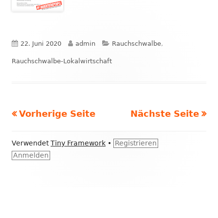
Veröffentlicht
Autor
Kategorien
22. Juni 2020
admin
Rauchschwalbe
,
am
Rauchschwalbe-Lokalwirtschaft
Vorherige Seite
Nächste Seite
Seitennummerierung
der
Footer
Verwendet
Tiny Framework
•
Registrieren
Inhalt
Anmelden
Beiträge